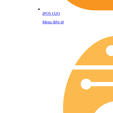
iPOS O2O
Menu điện tử