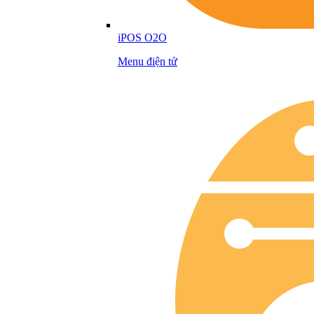
iPOS O2O
Menu điện tử