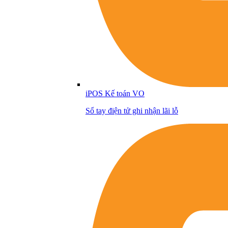
iPOS Kế toán VO
Sổ tay điện tử ghi nhận lãi lỗ