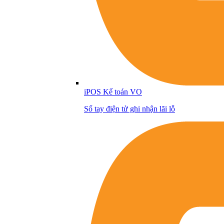
iPOS Kế toán VO
Sổ tay điện tử ghi nhận lãi lỗ