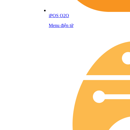
iPOS O2O
Menu điện tử