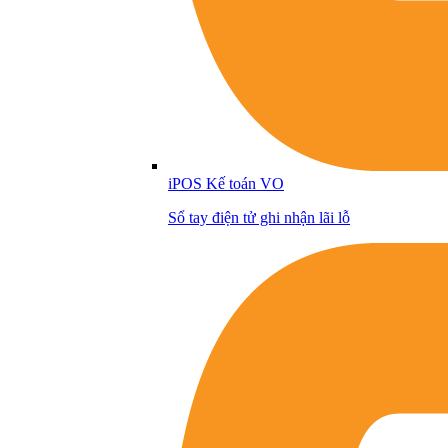
iPOS Kế toán VO
Sổ tay điện tử ghi nhận lãi lỗ