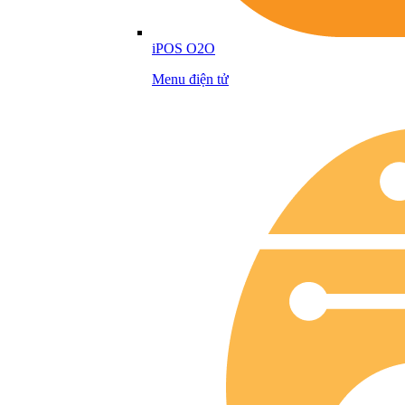
iPOS O2O
Menu điện tử