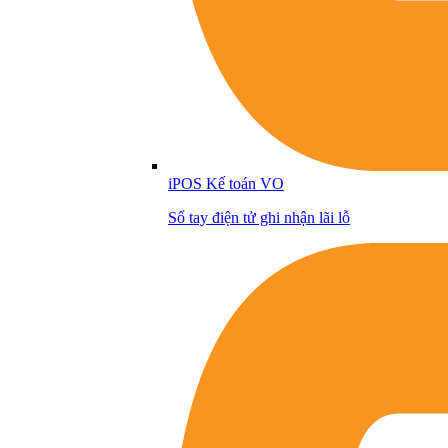
iPOS Kế toán VO
Sổ tay điện tử ghi nhận lãi lỗ