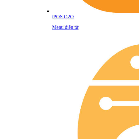
iPOS O2O
Menu điện tử