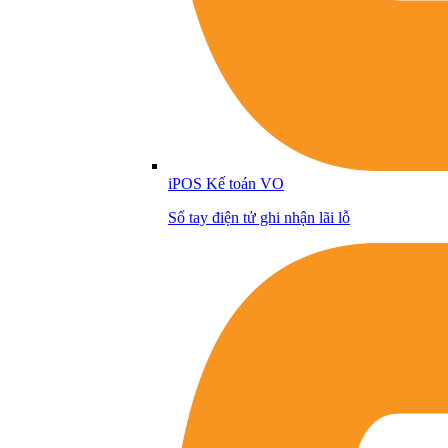
iPOS Kế toán VO
Sổ tay điện tử ghi nhận lãi lỗ