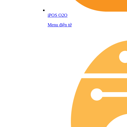
iPOS O2O
Menu điện tử