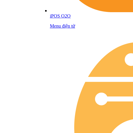
iPOS O2O
Menu điện tử