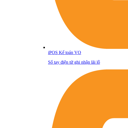
iPOS Kế toán VO
Sổ tay điện tử ghi nhận lãi lỗ