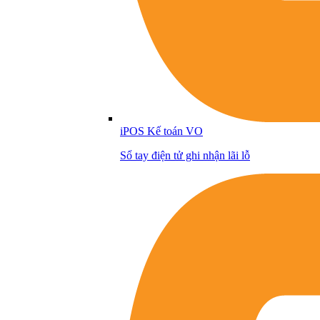
iPOS Kế toán VO
Sổ tay điện tử ghi nhận lãi lỗ