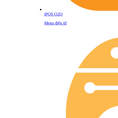
iPOS O2O
Menu điện tử