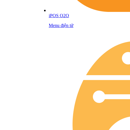
iPOS O2O
Menu điện tử