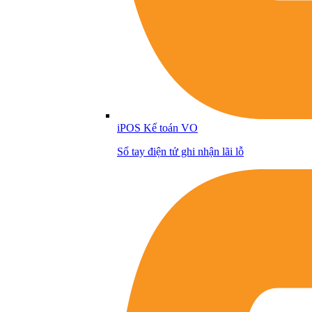
iPOS Kế toán VO
Sổ tay điện tử ghi nhận lãi lỗ