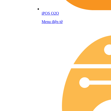
iPOS O2O
Menu điện tử