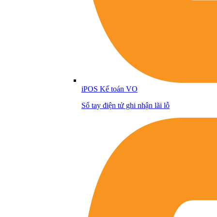
iPOS Kế toán VO
Sổ tay điện tử ghi nhận lãi lỗ