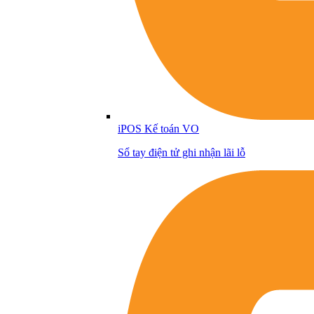
iPOS Kế toán VO
Sổ tay điện tử ghi nhận lãi lỗ