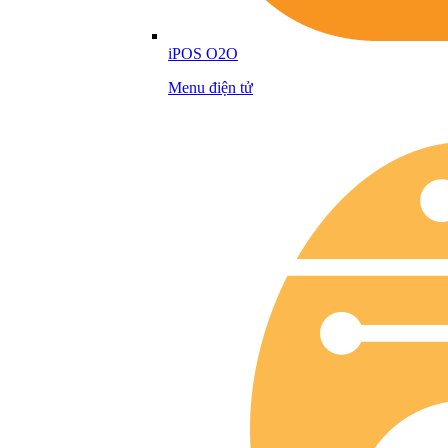
iPOS O2O
Menu điện tử