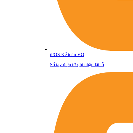
iPOS Kế toán VO
Sổ tay điện tử ghi nhận lãi lỗ