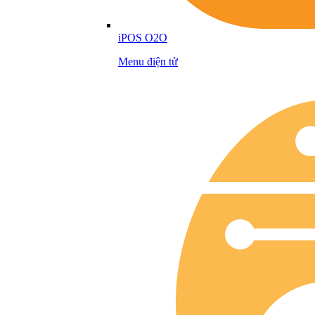
iPOS O2O
Menu điện tử