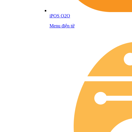
iPOS O2O
Menu điện tử