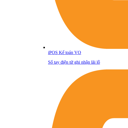
iPOS Kế toán VO
Sổ tay điện tử ghi nhận lãi lỗ