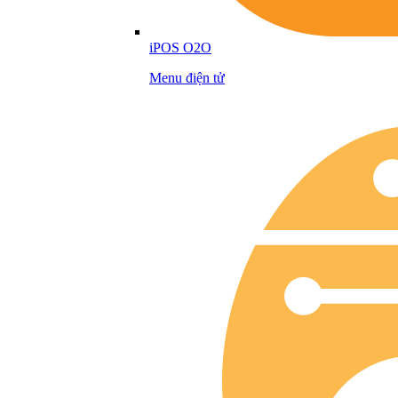
iPOS O2O
Menu điện tử