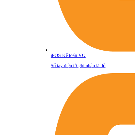
iPOS Kế toán VO
Sổ tay điện tử ghi nhận lãi lỗ