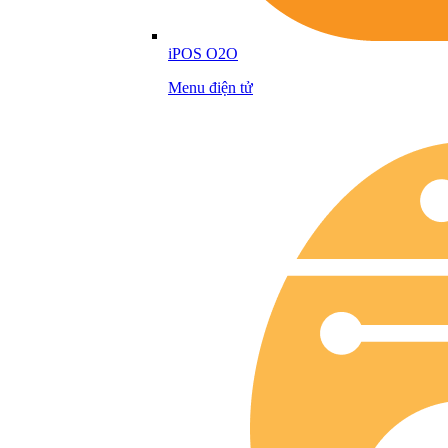
iPOS O2O
Menu điện tử