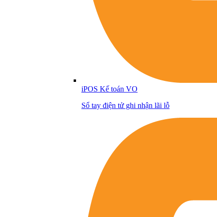
iPOS Kế toán VO
Sổ tay điện tử ghi nhận lãi lỗ