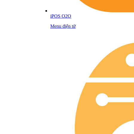
iPOS O2O
Menu điện tử