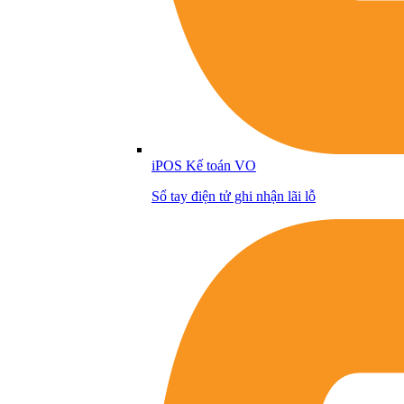
iPOS Kế toán VO
Sổ tay điện tử ghi nhận lãi lỗ