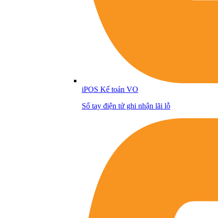
iPOS Kế toán VO
Sổ tay điện tử ghi nhận lãi lỗ