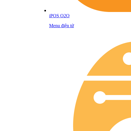
iPOS O2O
Menu điện tử