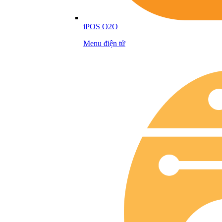
iPOS O2O
Menu điện tử