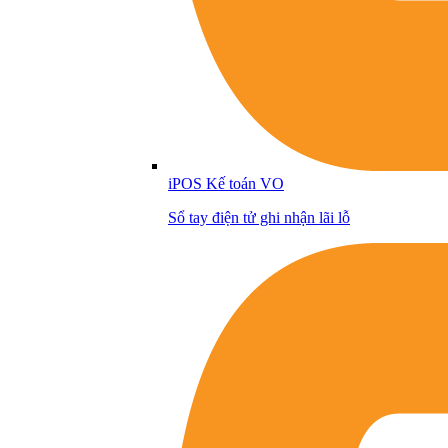
iPOS Kế toán VO
Sổ tay điện tử ghi nhận lãi lỗ