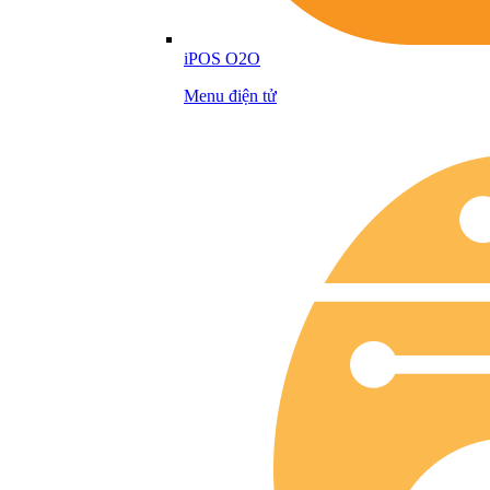
iPOS O2O
Menu điện tử