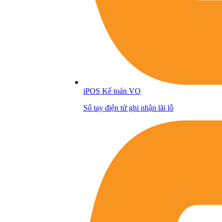
iPOS Kế toán VO
Sổ tay điện tử ghi nhận lãi lỗ