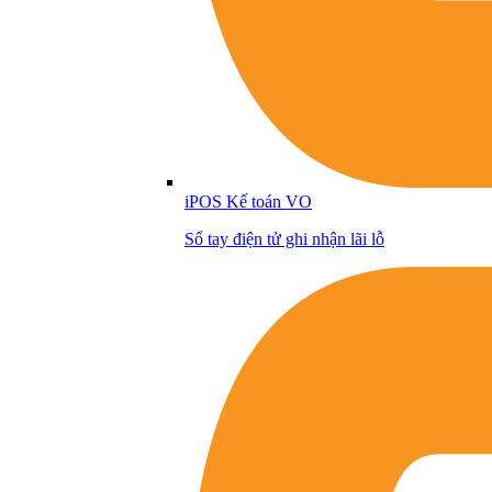
iPOS Kế toán VO
Sổ tay điện tử ghi nhận lãi lỗ