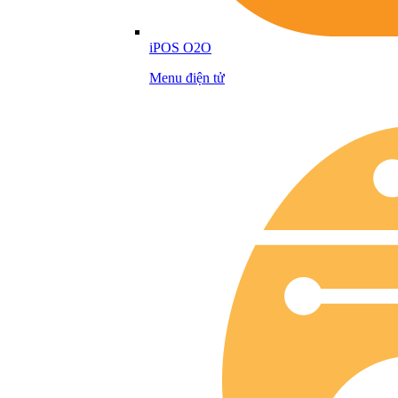
iPOS O2O
Menu điện tử