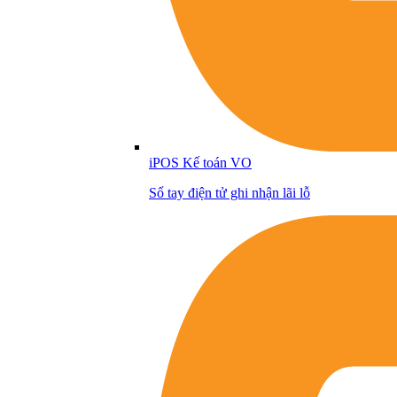
iPOS Kế toán VO
Sổ tay điện tử ghi nhận lãi lỗ