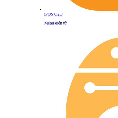
iPOS O2O
Menu điện tử