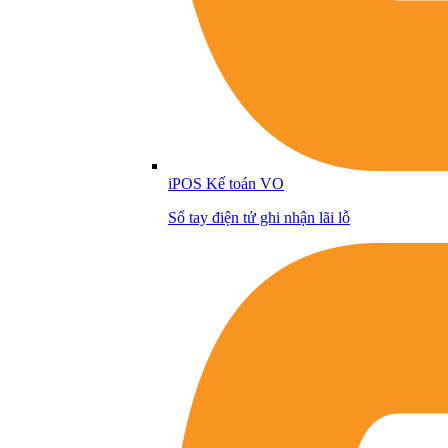
iPOS Kế toán VO
Sổ tay điện tử ghi nhận lãi lỗ