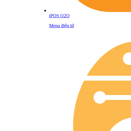
iPOS O2O
Menu điện tử