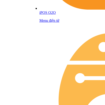
iPOS O2O
Menu điện tử