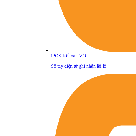
iPOS Kế toán VO
Sổ tay điện tử ghi nhận lãi lỗ