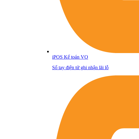
iPOS Kế toán VO
Sổ tay điện tử ghi nhận lãi lỗ