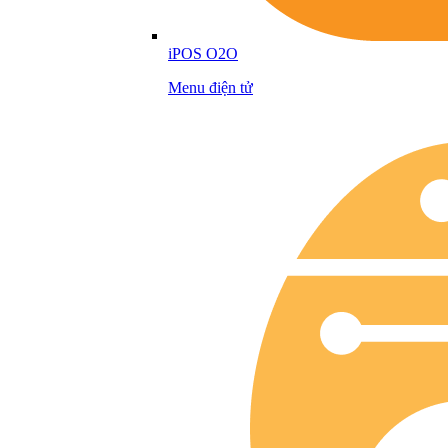
iPOS O2O
Menu điện tử