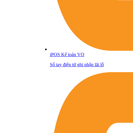
iPOS Kế toán VO
Sổ tay điện tử ghi nhận lãi lỗ