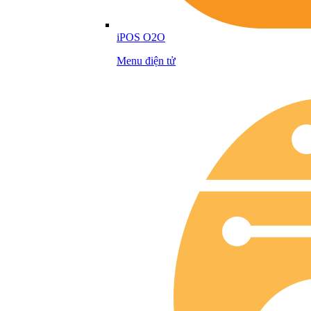
iPOS O2O
Menu điện tử