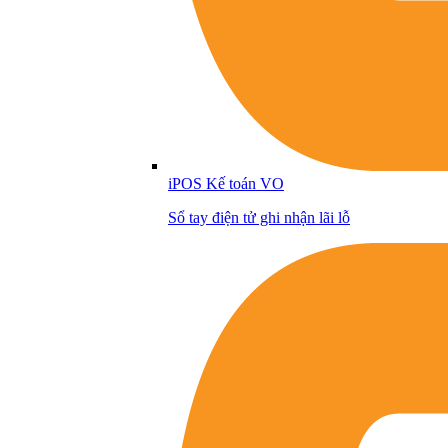
iPOS Kế toán VO
Sổ tay điện tử ghi nhận lãi lỗ