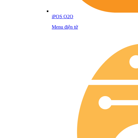
iPOS O2O
Menu điện tử