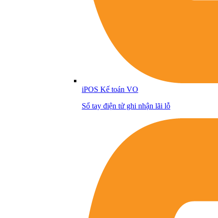
iPOS Kế toán VO
Sổ tay điện tử ghi nhận lãi lỗ