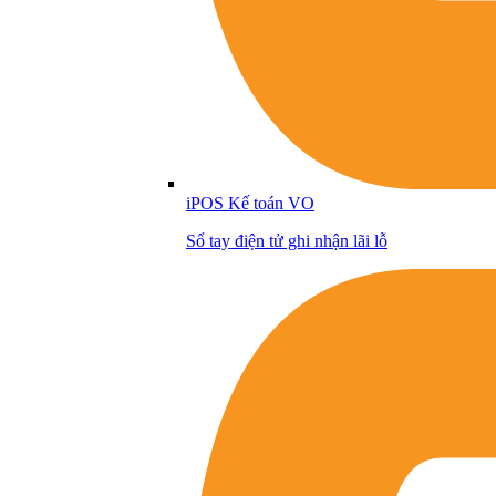
iPOS Kế toán VO
Sổ tay điện tử ghi nhận lãi lỗ