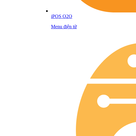
iPOS O2O
Menu điện tử