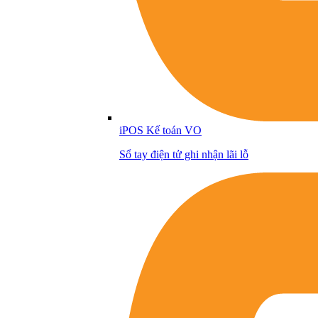
iPOS Kế toán VO
Sổ tay điện tử ghi nhận lãi lỗ