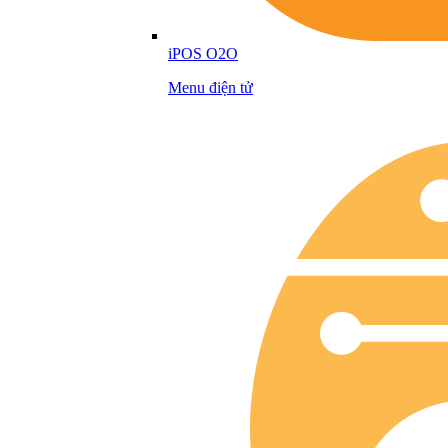
iPOS O2O
Menu điện tử