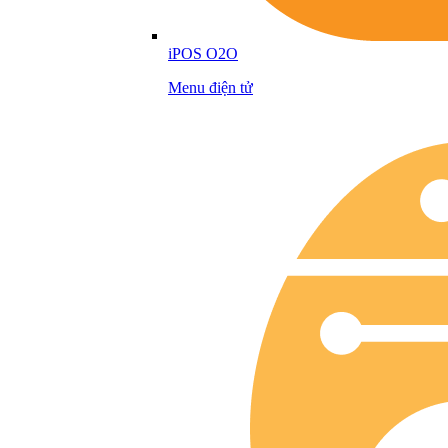
iPOS O2O
Menu điện tử