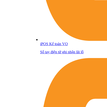
iPOS Kế toán VO
Sổ tay điện tử ghi nhận lãi lỗ