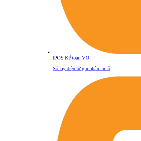
iPOS Kế toán VO
Sổ tay điện tử ghi nhận lãi lỗ