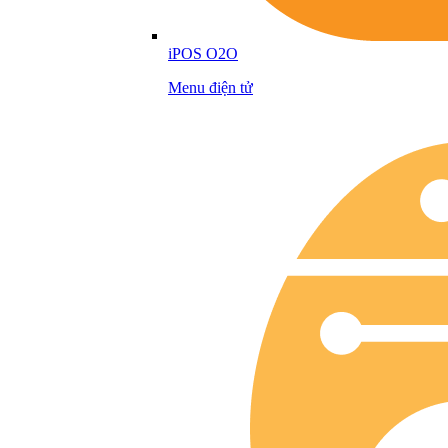
iPOS O2O
Menu điện tử