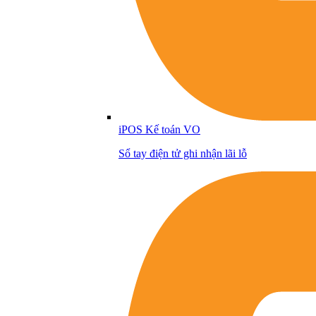
iPOS Kế toán VO
Sổ tay điện tử ghi nhận lãi lỗ