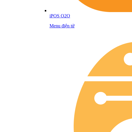
iPOS O2O
Menu điện tử