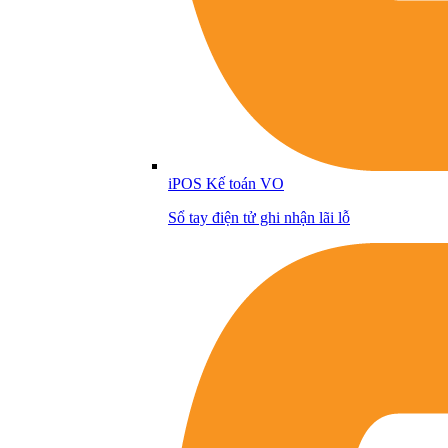
iPOS Kế toán VO
Sổ tay điện tử ghi nhận lãi lỗ