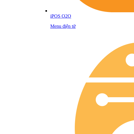
iPOS O2O
Menu điện tử