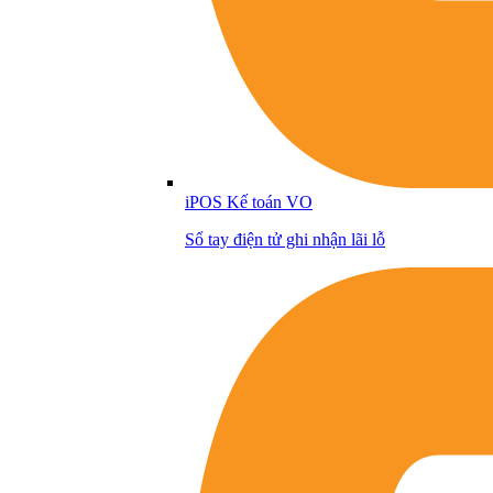
iPOS Kế toán VO
Sổ tay điện tử ghi nhận lãi lỗ