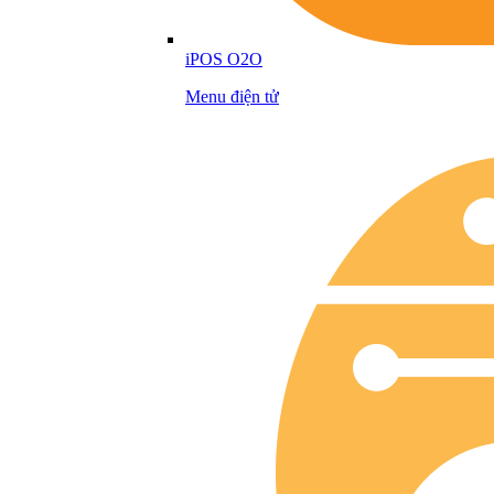
iPOS O2O
Menu điện tử