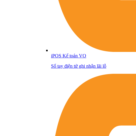
iPOS Kế toán VO
Sổ tay điện tử ghi nhận lãi lỗ