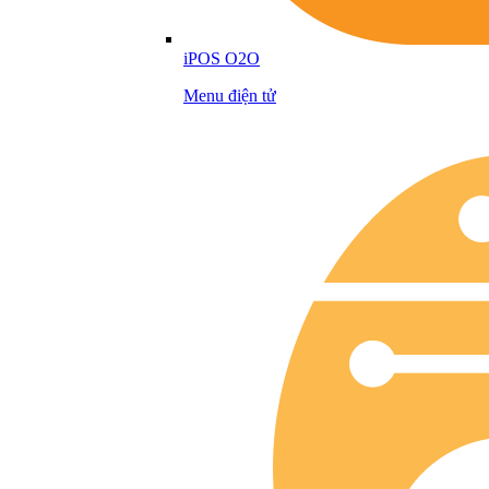
iPOS O2O
Menu điện tử