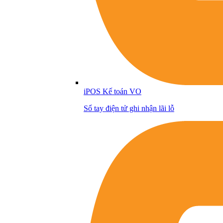
iPOS Kế toán VO
Sổ tay điện tử ghi nhận lãi lỗ