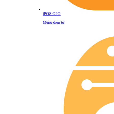
iPOS O2O
Menu điện tử