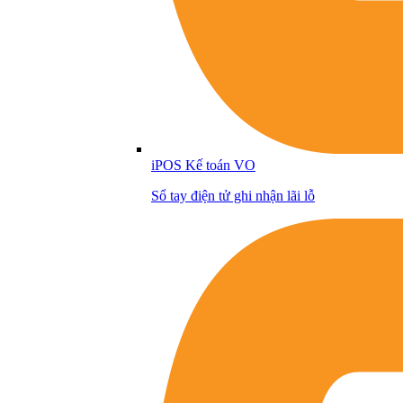
iPOS Kế toán VO
Sổ tay điện tử ghi nhận lãi lỗ