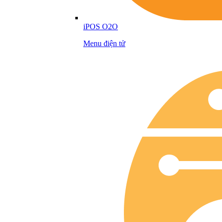
iPOS O2O
Menu điện tử