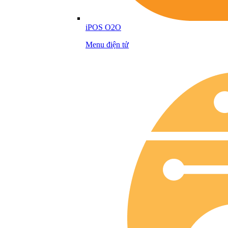
iPOS O2O
Menu điện tử