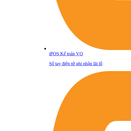
iPOS Kế toán VO
Sổ tay điện tử ghi nhận lãi lỗ