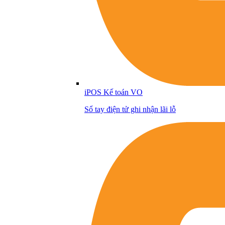
iPOS Kế toán VO
Sổ tay điện tử ghi nhận lãi lỗ