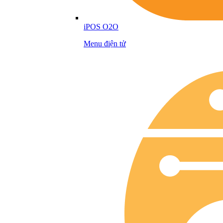
iPOS O2O
Menu điện tử