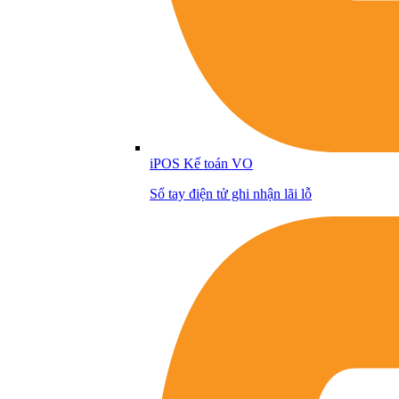
iPOS Kế toán VO
Sổ tay điện tử ghi nhận lãi lỗ