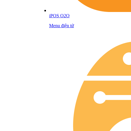
iPOS O2O
Menu điện tử