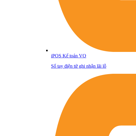
iPOS Kế toán VO
Sổ tay điện tử ghi nhận lãi lỗ