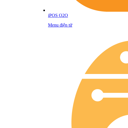
iPOS O2O
Menu điện tử