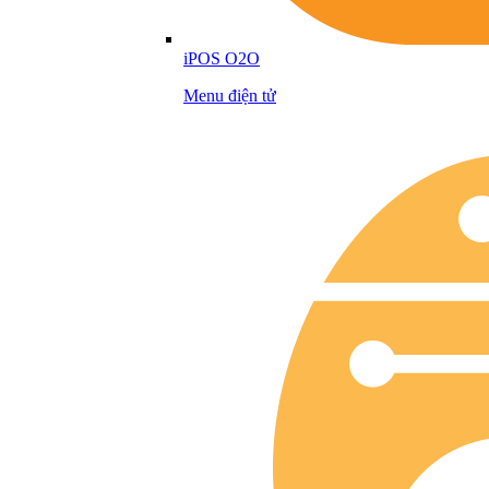
iPOS O2O
Menu điện tử