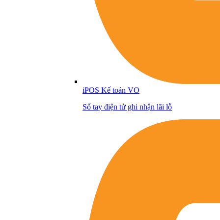
iPOS Kế toán VO
Sổ tay điện tử ghi nhận lãi lỗ