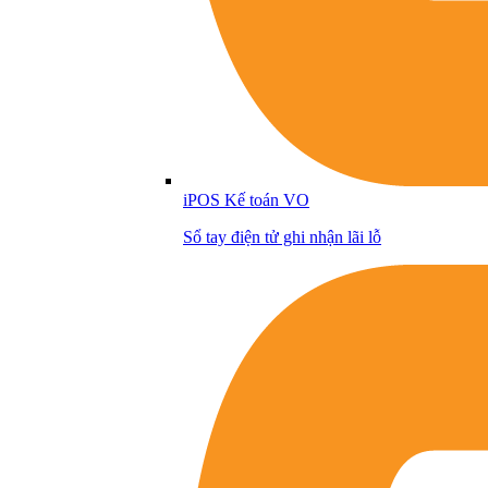
iPOS Kế toán VO
Sổ tay điện tử ghi nhận lãi lỗ