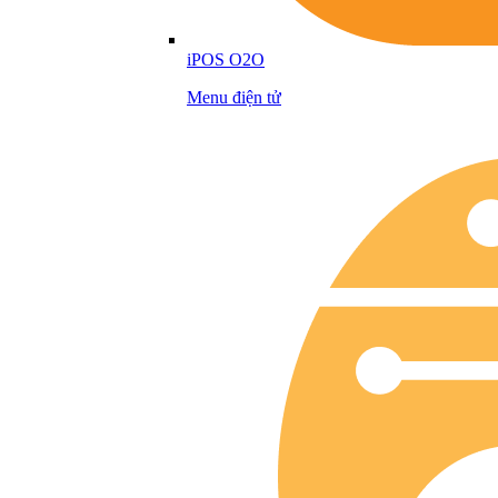
iPOS O2O
Menu điện tử