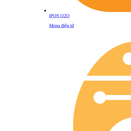
iPOS O2O
Menu điện tử