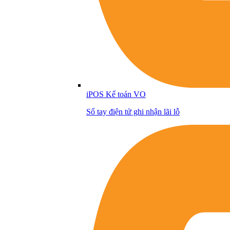
iPOS Kế toán VO
Sổ tay điện tử ghi nhận lãi lỗ