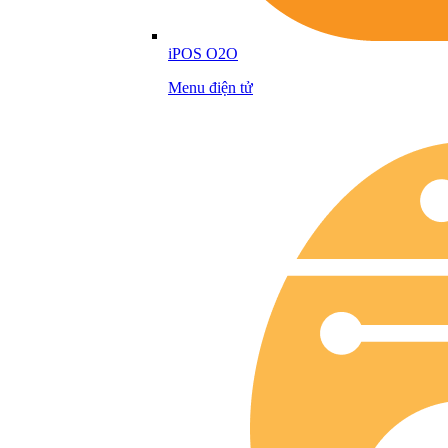
iPOS O2O
Menu điện tử