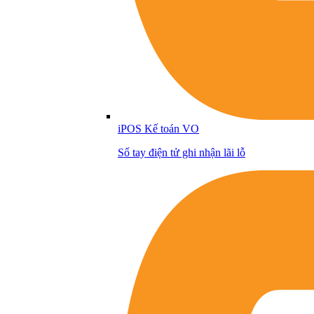
iPOS Kế toán VO
Sổ tay điện tử ghi nhận lãi lỗ