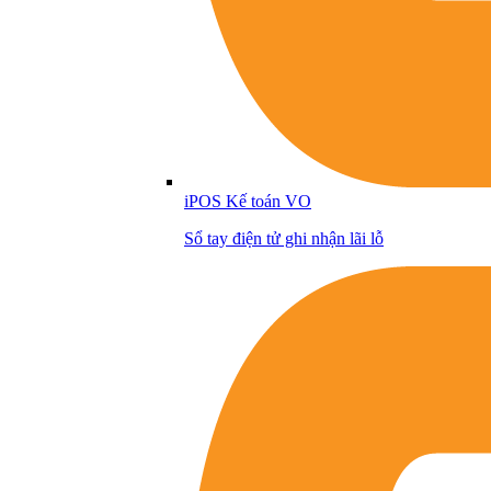
iPOS Kế toán VO
Sổ tay điện tử ghi nhận lãi lỗ