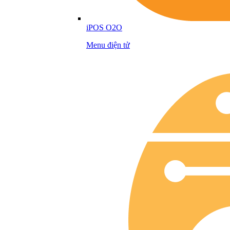
iPOS O2O
Menu điện tử