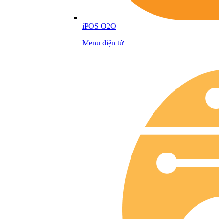
iPOS O2O
Menu điện tử