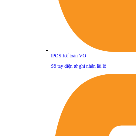
iPOS Kế toán VO
Sổ tay điện tử ghi nhận lãi lỗ