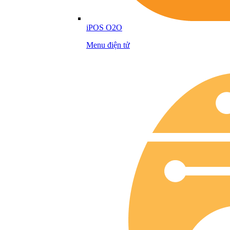
iPOS O2O
Menu điện tử