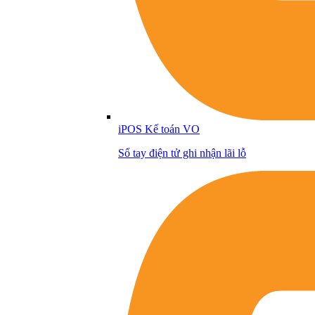
iPOS Kế toán VO
Sổ tay điện tử ghi nhận lãi lỗ