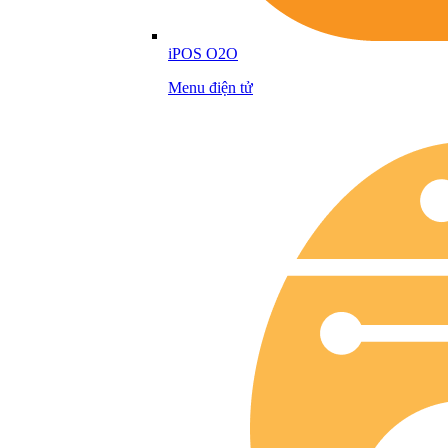
iPOS O2O
Menu điện tử