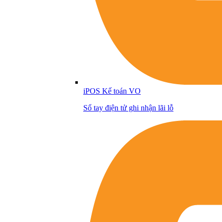
iPOS Kế toán VO
Sổ tay điện tử ghi nhận lãi lỗ