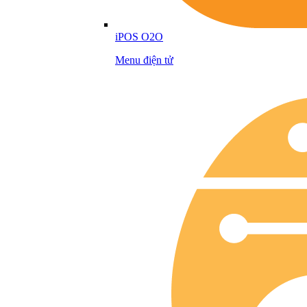
iPOS O2O
Menu điện tử