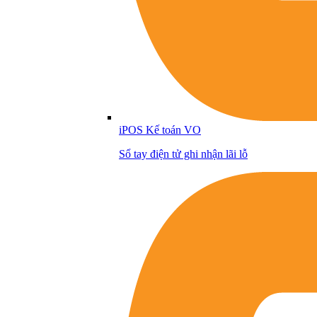
iPOS Kế toán VO
Sổ tay điện tử ghi nhận lãi lỗ